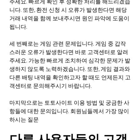
주세요. 빠르게 확인 후 정확한 처리를 해드리겠습
니다. 또한, 환전 신청 시 오류가 발생한다면 해당
거래 내역을 함께 보내주시면 원인 파악에 도움이
됩니다.
세 번째로는 게임 관련 문제입니다. 게임 중 갑작
스러운 오류가 발생한다면 바로 고객센터로 알려
주세요. 가능한 빠르게 조치하여 심각한 문제가 발
생하지 않도록 노력하겠습니다. 또한, 게임 결과와
다른 배팅 내역을 확인하고자 할 때도 언제든지 고
객센터로 문의해주시기 바랍니다.
마지막으로는 토토사이트 이용 방법 및 궁금한 사
항들에 대한 문의입니다. 회원님들께서 가장 많이
하시는 질문