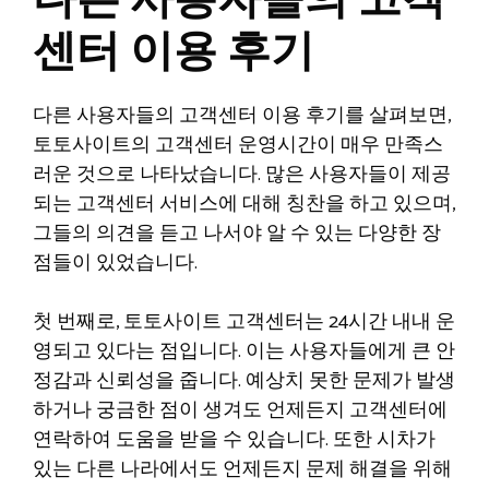
다른 사용자들의 고객
센터 이용 후기
다른 사용자들의 고객센터 이용 후기를 살펴보면,
토토사이트의 고객센터 운영시간이 매우 만족스
러운 것으로 나타났습니다. 많은 사용자들이 제공
되는 고객센터 서비스에 대해 칭찬을 하고 있으며,
그들의 의견을 듣고 나서야 알 수 있는 다양한 장
점들이 있었습니다.
첫 번째로, 토토사이트 고객센터는 24시간 내내 운
영되고 있다는 점입니다. 이는 사용자들에게 큰 안
정감과 신뢰성을 줍니다. 예상치 못한 문제가 발생
하거나 궁금한 점이 생겨도 언제든지 고객센터에
연락하여 도움을 받을 수 있습니다. 또한 시차가
있는 다른 나라에서도 언제든지 문제 해결을 위해