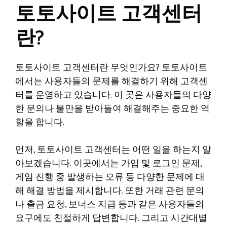
토토사이트 고객센터
란?
토토사이트 고객센터란 무엇인가요? 토토사이트
에서는 사용자들의 문제를 해결하기 위해 고객센
터를 운영하고 있습니다. 이 곳은 사용자들의 다양
한 문의나 불만을 받아들여 해결해주는 중요한 역
할을 합니다.
먼저, 토토사이트 고객센터는 어떤 일을 하는지 알
아보겠습니다. 이곳에서는 가입 및 로그인 문제,
게임 진행 중 발생하는 오류 등 다양한 문제에 대
해 해결 방법을 제시합니다. 또한 거래 관련 문의
나 출금 요청, 보너스 지급 등과 같은 사용자들의
요구에도 친절하게 답변합니다. 그리고 시간대별