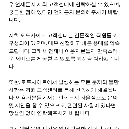
우 언제든지 저희 고객센터에 연락하실 수 있으며,
궁금한 점이 있다면 언제든지 문의해주시기 바랍
니다.
저희 토토사이트 고객센터는 전문적인 직원들로
구성되어 있으며, 매우 친절하고 빠른 응대를 약속
드립니다. 그래서 언제나 이용자분들께 만족스러
운 서비스를 제공할 수 있도록 최선을 다하겠습니
다.
또한, 토토사이트에서 발생하는 모든 문제와 불만
사항은 저희 고객센터를 통해 신속하게 해결됩니
다. 이용자분들께서는 언제든지 자율적으로 문의
및 제안을 할 수 있으므로, 관련된 사항이 있다면
망설임 없이 연락해주시기 바랍니다.