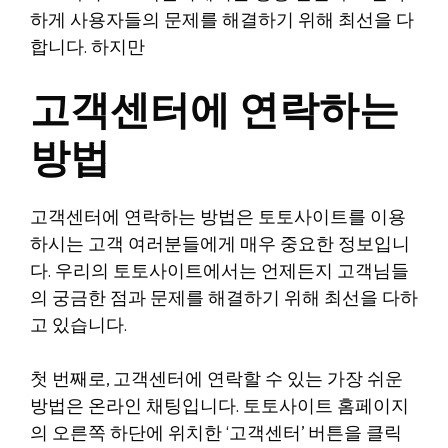
하게 사용자들의 문제를 해결하기 위해 최선을 다
합니다. 하지만
고객센터에 연락하는
방법
고객센터에 연락하는 방법은 토토사이트를 이용
하시는 고객 여러분들에게 매우 중요한 정보입니
다. 우리의 토토사이트에서는 언제든지 고객님들
의 궁금한 점과 문제를 해결하기 위해 최선을 다하
고 있습니다.
첫 번째로, 고객센터에 연락할 수 있는 가장 쉬운
방법은 온라인 채팅입니다. 토토사이트 홈페이지
의 오른쪽 하단에 위치한 ‘고객센터’ 버튼을 클릭