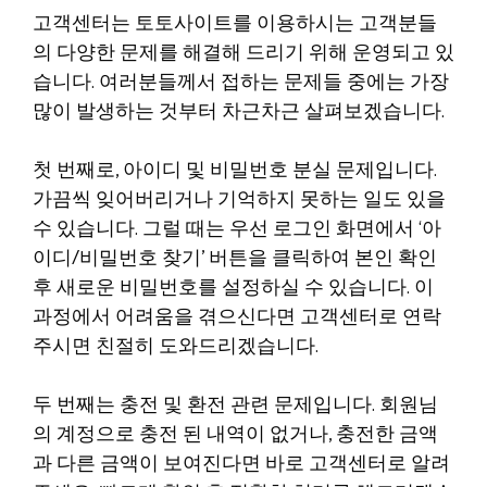
고객센터는 토토사이트를 이용하시는 고객분들
의 다양한 문제를 해결해 드리기 위해 운영되고 있
습니다. 여러분들께서 접하는 문제들 중에는 가장
많이 발생하는 것부터 차근차근 살펴보겠습니다.
첫 번째로, 아이디 및 비밀번호 분실 문제입니다.
가끔씩 잊어버리거나 기억하지 못하는 일도 있을
수 있습니다. 그럴 때는 우선 로그인 화면에서 ‘아
이디/비밀번호 찾기’ 버튼을 클릭하여 본인 확인
후 새로운 비밀번호를 설정하실 수 있습니다. 이
과정에서 어려움을 겪으신다면 고객센터로 연락
주시면 친절히 도와드리겠습니다.
두 번째는 충전 및 환전 관련 문제입니다. 회원님
의 계정으로 충전 된 내역이 없거나, 충전한 금액
과 다른 금액이 보여진다면 바로 고객센터로 알려