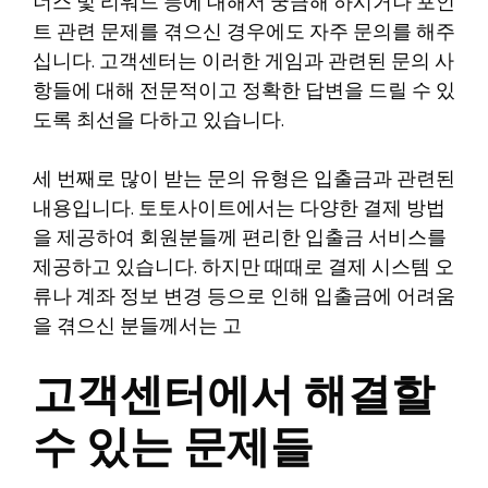
너스 및 리워드 등에 대해서 궁금해 하시거나 포인
트 관련 문제를 겪으신 경우에도 자주 문의를 해주
십니다. 고객센터는 이러한 게임과 관련된 문의 사
항들에 대해 전문적이고 정확한 답변을 드릴 수 있
도록 최선을 다하고 있습니다.
세 번째로 많이 받는 문의 유형은 입출금과 관련된
내용입니다. 토토사이트에서는 다양한 결제 방법
을 제공하여 회원분들께 편리한 입출금 서비스를
제공하고 있습니다. 하지만 때때로 결제 시스템 오
류나 계좌 정보 변경 등으로 인해 입출금에 어려움
을 겪으신 분들께서는 고
고객센터에서 해결할
수 있는 문제들