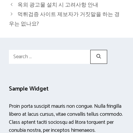
옥외 광고물 설치 시 고려사항 안내
먹튀검증 사이트 제보자가 거짓말을 하는 경
우는 없나요?
Search
for:
Sample Widget
Proin porta suscipit mauris non congue. Nulla fringilla
libero at lacus cursus, vitae convallis tellus commodo.
Class aptent taciti sociosqu ad litora torquent per
conubia nostra, per inceptos himenaeos.