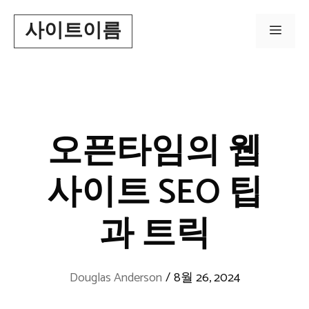
Skip
사이트이름
to
Men
content
오픈타임의 웹
사이트 SEO 팁
과 트릭
Douglas Anderson
/
8월 26, 2024