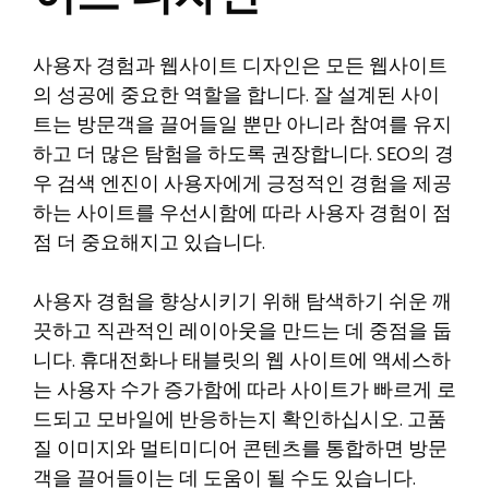
사용자 경험과 웹사이트 디자인은 모든 웹사이트
의 성공에 중요한 역할을 합니다. 잘 설계된 사이
트는 방문객을 끌어들일 뿐만 아니라 참여를 유지
하고 더 많은 탐험을 하도록 권장합니다. SEO의 경
우 검색 엔진이 사용자에게 긍정적인 경험을 제공
하는 사이트를 우선시함에 따라 사용자 경험이 점
점 더 중요해지고 있습니다.
사용자 경험을 향상시키기 위해 탐색하기 쉬운 깨
끗하고 직관적인 레이아웃을 만드는 데 중점을 둡
니다. 휴대전화나 태블릿의 웹 사이트에 액세스하
는 사용자 수가 증가함에 따라 사이트가 빠르게 로
드되고 모바일에 반응하는지 확인하십시오. 고품
질 이미지와 멀티미디어 콘텐츠를 통합하면 방문
객을 끌어들이는 데 도움이 될 수도 있습니다.