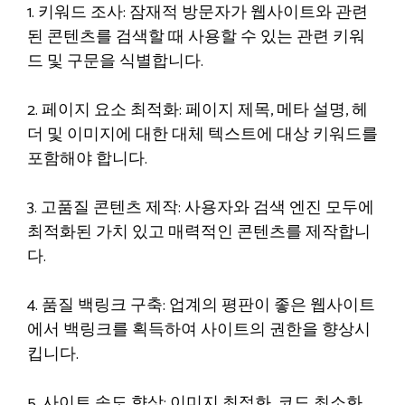
1. 키워드 조사: 잠재적 방문자가 웹사이트와 관련
된 콘텐츠를 검색할 때 사용할 수 있는 관련 키워
드 및 구문을 식별합니다.
2. 페이지 요소 최적화: 페이지 제목, 메타 설명, 헤
더 및 이미지에 대한 대체 텍스트에 대상 키워드를
포함해야 합니다.
3. 고품질 콘텐츠 제작: 사용자와 검색 엔진 모두에
최적화된 가치 있고 매력적인 콘텐츠를 제작합니
다.
4. 품질 백링크 구축: 업계의 평판이 좋은 웹사이트
에서 백링크를 획득하여 사이트의 권한을 향상시
킵니다.
5. 사이트 속도 향상: 이미지 최적화, 코드 최소화,