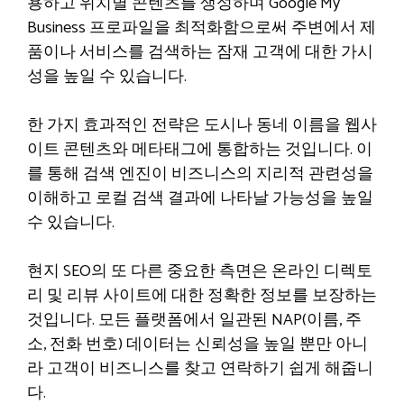
용하고 위치별 콘텐츠를 생성하며 Google My
Business 프로파일을 최적화함으로써 주변에서 제
품이나 서비스를 검색하는 잠재 고객에 대한 가시
성을 높일 수 있습니다.
한 가지 효과적인 전략은 도시나 동네 이름을 웹사
이트 콘텐츠와 메타태그에 통합하는 것입니다. 이
를 통해 검색 엔진이 비즈니스의 지리적 관련성을
이해하고 로컬 검색 결과에 나타날 가능성을 높일
수 있습니다.
현지 SEO의 또 다른 중요한 측면은 온라인 디렉토
리 및 리뷰 사이트에 대한 정확한 정보를 보장하는
것입니다. 모든 플랫폼에서 일관된 NAP(이름, 주
소, 전화 번호) 데이터는 신뢰성을 높일 뿐만 아니
라 고객이 비즈니스를 찾고 연락하기 쉽게 해줍니
다.