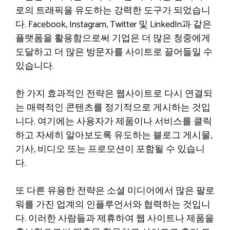
로의 트래픽을 유도하는 강력한 도구가 되었습니
다. Facebook, Instagram, Twitter 및 LinkedIn과 같은
플랫폼을 활용함으로써 기업은 더 많은 청중에게
도달하고 더 많은 방문자를 사이트로 끌어들일 수
있습니다.
한 가지 효과적인 전략은 웹사이트로 다시 연결되
는 매력적인 콘텐츠를 정기적으로 게시하는 것입
니다. 여기에는 사용자가 제품이나 서비스를 클릭
하고 자세히 알아보도록 유도하는 블로그 게시물,
기사, 비디오 또는 프로모션이 포함될 수 있습니
다.
또 다른 유용한 전략은 소셜 미디어에서 많은 팔로
워를 가진 업계의 인플루언서와 협력하는 것입니
다. 이러한 사람들과 제휴하여 웹 사이트나 제품을