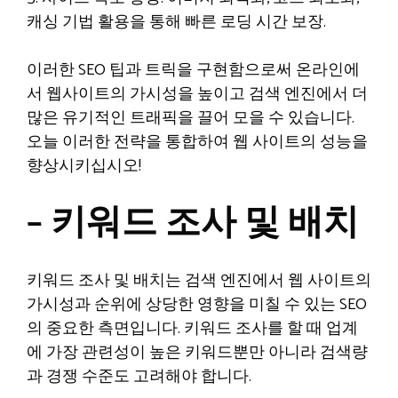
캐싱 기법 활용을 통해 빠른 로딩 시간 보장.
이러한 SEO 팁과 트릭을 구현함으로써 온라인에
서 웹사이트의 가시성을 높이고 검색 엔진에서 더
많은 유기적인 트래픽을 끌어 모을 수 있습니다.
오늘 이러한 전략을 통합하여 웹 사이트의 성능을
향상시키십시오!
– 키워드 조사 및 배치
키워드 조사 및 배치는 검색 엔진에서 웹 사이트의
가시성과 순위에 상당한 영향을 미칠 수 있는 SEO
의 중요한 측면입니다. 키워드 조사를 할 때 업계
에 가장 관련성이 높은 키워드뿐만 아니라 검색량
과 경쟁 수준도 고려해야 합니다.