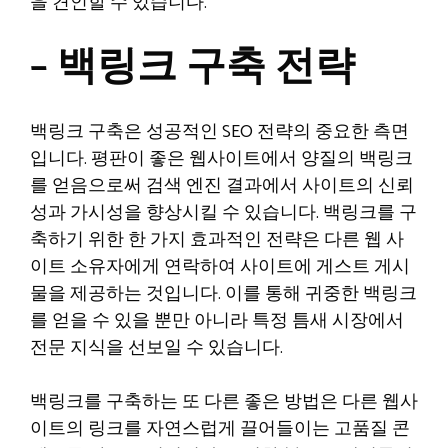
을 견인할 수 있습니다.
– 백링크 구축 전략
백링크 구축은 성공적인 SEO 전략의 중요한 측면
입니다. 평판이 좋은 웹사이트에서 양질의 백링크
를 얻음으로써 검색 엔진 결과에서 사이트의 신뢰
성과 가시성을 향상시킬 수 있습니다. 백링크를 구
축하기 위한 한 가지 효과적인 전략은 다른 웹 사
이트 소유자에게 연락하여 사이트에 게스트 게시
물을 제공하는 것입니다. 이를 통해 귀중한 백링크
를 얻을 수 있을 뿐만 아니라 특정 틈새 시장에서
전문 지식을 선보일 수 있습니다.
백링크를 구축하는 또 다른 좋은 방법은 다른 웹사
이트의 링크를 자연스럽게 끌어들이는 고품질 콘