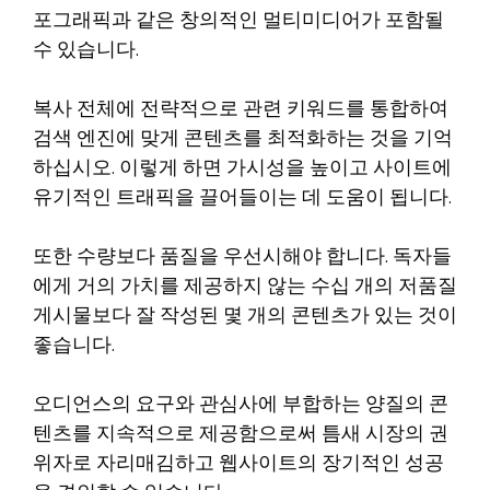
포그래픽과 같은 창의적인 멀티미디어가 포함될
수 있습니다.
복사 전체에 전략적으로 관련 키워드를 통합하여
검색 엔진에 맞게 콘텐츠를 최적화하는 것을 기억
하십시오. 이렇게 하면 가시성을 높이고 사이트에
유기적인 트래픽을 끌어들이는 데 도움이 됩니다.
또한 수량보다 품질을 우선시해야 합니다. 독자들
에게 거의 가치를 제공하지 않는 수십 개의 저품질
게시물보다 잘 작성된 몇 개의 콘텐츠가 있는 것이
좋습니다.
오디언스의 요구와 관심사에 부합하는 양질의 콘
텐츠를 지속적으로 제공함으로써 틈새 시장의 권
위자로 자리매김하고 웹사이트의 장기적인 성공