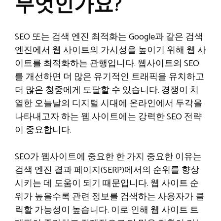
무엇인가요?
SEO 또는 검색 엔진 최적화는 Google과 같은 검색
엔진에서 웹 사이트의 가시성을 높이기 위해 웹 사
이트를 최적화하는 관행입니다. 웹사이트의 SEO
를 개선하면 더 많은 유기적인 트래픽을 유치하고
더 많은 청중에게 도달할 수 있습니다. 경쟁이 치
열한 오늘날의 디지털 시대에 온라인에서 두각을
나타내고자 하는 웹 사이트에는 강력한 SEO 전략
이 중요합니다.
SEO가 웹사이트에 중요한 한 가지 중요한 이유는
검색 엔진 결과 페이지(SERP)에서의 순위를 향상
시키는 데 도움이 되기 때문입니다. 웹 사이트 순
위가 높을수록 관련 정보를 검색하는 사용자가 클
릭할 가능성이 높습니다. 이로 인해 웹 사이트 트