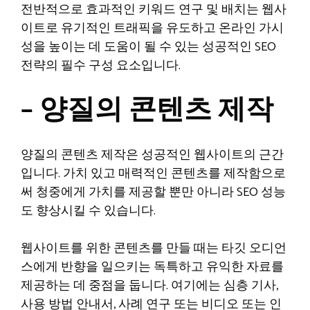
전반적으로 효과적인 키워드 연구 및 배치는 웹사
이트로 유기적인 트래픽을 유도하고 온라인 가시
성을 높이는 데 도움이 될 수 있는 성공적인 SEO
전략의 필수 구성 요소입니다.
– 양질의 콘텐츠 제작
양질의 콘텐츠 제작은 성공적인 웹사이트의 근간
입니다. 가치 있고 매력적인 콘텐츠를 제작함으로
써 청중에게 가치를 제공할 뿐만 아니라 SEO 성능
도 향상시킬 수 있습니다.
웹사이트를 위한 콘텐츠를 만들 때는 타깃 오디언
스에게 반향을 일으키는 독특하고 유익한 자료를
제공하는 데 중점을 둡니다. 여기에는 심층 기사,
사용 방법 안내서, 사례 연구 또는 비디오 또는 인