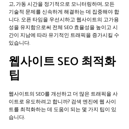
고, 가동 시간을 정기적으로 모니터링하며, 모든
기술적 문제를 신속하게 해결하는 데 집중해야 합
니다. 오픈 타임을 우선시하고 웹사이트의 고가용
성을 유지함으로써 전체 SEO 효율성을 높이고 시
간이 지남에 따라 유기적인 트래픽을 증가시킬 수
있습니다.
웹사이트 SEO 최적화
팁
웹사이트의 SEO를 개선하고 더 많은 트래픽을 사
이트로 유도하려고 합니까? 검색 엔진에 웹 사이
트를 최적화하는 데 도움이 되는 몇 가지 팁이 있
습니다.