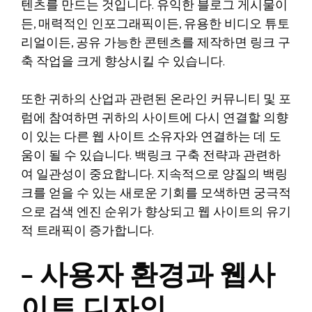
텐츠를 만드는 것입니다. 유익한 블로그 게시물이
든, 매력적인 인포그래픽이든, 유용한 비디오 튜토
리얼이든, 공유 가능한 콘텐츠를 제작하면 링크 구
축 작업을 크게 향상시킬 수 있습니다.
또한 귀하의 산업과 관련된 온라인 커뮤니티 및 포
럼에 참여하면 귀하의 사이트에 다시 연결할 의향
이 있는 다른 웹 사이트 소유자와 연결하는 데 도
움이 될 수 있습니다. 백링크 구축 전략과 관련하
여 일관성이 중요합니다. 지속적으로 양질의 백링
크를 얻을 수 있는 새로운 기회를 모색하면 궁극적
으로 검색 엔진 순위가 향상되고 웹 사이트의 유기
적 트래픽이 증가합니다.
– 사용자 환경과 웹사
이트 디자인