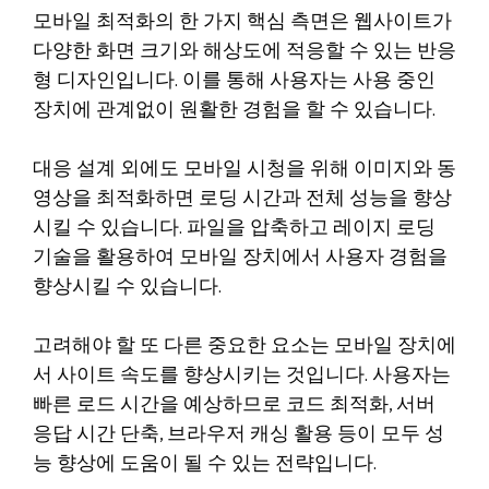
모바일 최적화의 한 가지 핵심 측면은 웹사이트가
다양한 화면 크기와 해상도에 적응할 수 있는 반응
형 디자인입니다. 이를 통해 사용자는 사용 중인
장치에 관계없이 원활한 경험을 할 수 있습니다.
대응 설계 외에도 모바일 시청을 위해 이미지와 동
영상을 최적화하면 로딩 시간과 전체 성능을 향상
시킬 수 있습니다. 파일을 압축하고 레이지 로딩
기술을 활용하여 모바일 장치에서 사용자 경험을
향상시킬 수 있습니다.
고려해야 할 또 다른 중요한 요소는 모바일 장치에
서 사이트 속도를 향상시키는 것입니다. 사용자는
빠른 로드 시간을 예상하므로 코드 최적화, 서버
응답 시간 단축, 브라우저 캐싱 활용 등이 모두 성
능 향상에 도움이 될 수 있는 전략입니다.