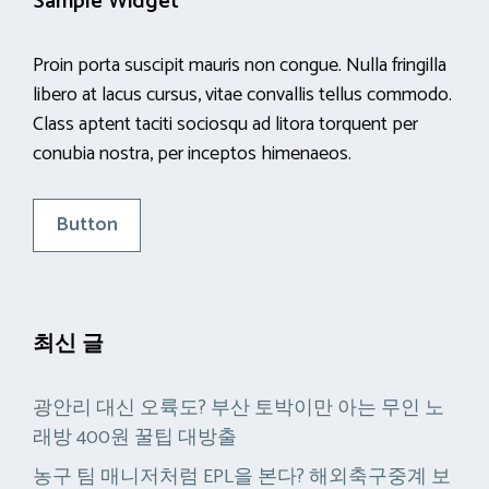
Sample Widget
Proin porta suscipit mauris non congue. Nulla fringilla
libero at lacus cursus, vitae convallis tellus commodo.
Class aptent taciti sociosqu ad litora torquent per
conubia nostra, per inceptos himenaeos.
Button
최신 글
광안리 대신 오륙도? 부산 토박이만 아는 무인 노
래방 400원 꿀팁 대방출
농구 팀 매니저처럼 EPL을 본다? 해외축구중계 보