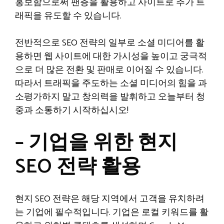
홍보함으로써 팬층을 활용하고 사이트로 추가 트
래픽을 유도할 수 있습니다.
전반적으로 SEO 전략의 일부로 소셜 미디어를 활
용하면 웹 사이트에 대한 가시성을 높이고 궁극적
으로 더 많은 전환 및 판매로 이어질 수 있습니다.
따라서 트래픽을 주도하는 소셜 미디어의 힘을 과
소평가하지 말고 창의력을 발휘하고 오늘부터 청
중과 소통하기 시작하십시오!
– 기업을 위한 현지
SEO 전략 활용
현지 SEO 전략은 해당 지역에서 고객을 유치하려
는 기업에 필수적입니다. 기업은 로컬 키워드를 활