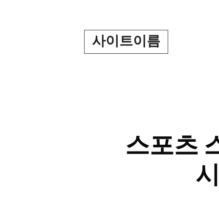
Skip
to
content
사이트이름
스포츠 
시