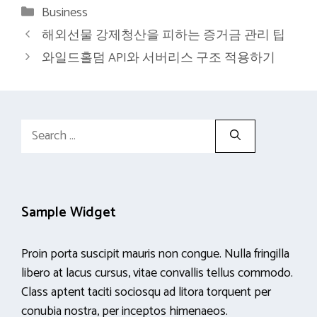
Categories
Business
해외선물 강제청산을 피하는 증거금 관리 팁
와일드홀덤 API와 서버리스 구조 적용하기
Search
for:
Sample Widget
Proin porta suscipit mauris non congue. Nulla fringilla
libero at lacus cursus, vitae convallis tellus commodo.
Class aptent taciti sociosqu ad litora torquent per
conubia nostra, per inceptos himenaeos.